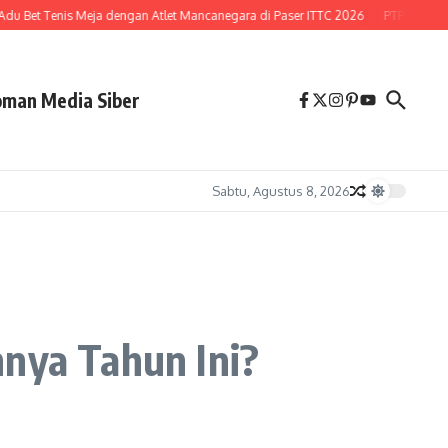
u Bet Tenis Meja dengan Atlet Mancanegara di Paser ITTC 2026
PTPN Buka Pel
man Media Siber
Sabtu, Agustus 8, 2026
nnya Tahun Ini?