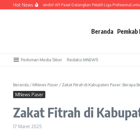
Lewati ke konten
Hot News
dik Emas di Kandang Sendiri! AFI Paser Datangkan Pelatih Liga Profesional untuk
Beranda
Pemkab 
Pedoman Media Siber
Redaksi MNEWS
Beranda
/
MNews Paser
/
Zakat Fitrah di Kabupaten Paser: Berapa 
MNews Paser
Zakat Fitrah di Kabupa
17 Maret 2025