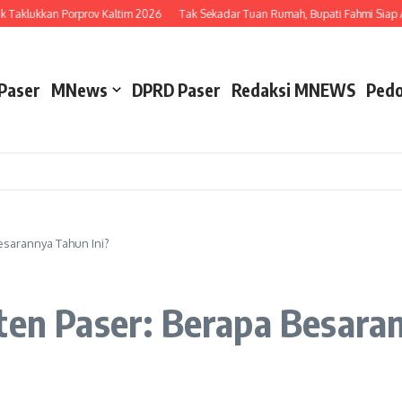
 Taklukkan Porprov Kaltim 2026
Tak Sekadar Tuan Rumah, Bupati Fahmi Siap Ad
Paser
MNews
DPRD Paser
Redaksi MNEWS
Pedo
Besarannya Tahun Ini?
ten Paser: Berapa Besara