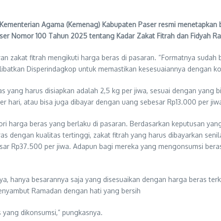
nterian Agama (Kemenag) Kabupaten Paser resmi menetapkan besara
er Nomor 100 Tahun 2025 tentang Kadar Zakat Fitrah dan Fidyah R
 zakat fitrah mengikuti harga beras di pasaran. “Formatnya sudah b
elibatkan Disperindagkop untuk memastikan kesesuaiannya dengan kon
 yang harus disiapkan adalah 2,5 kg per jiwa, sesuai dengan yang bia
er hari, atau bisa juga dibayar dengan uang sebesar Rp13.000 per jiwa
ori harga beras yang berlaku di pasaran. Berdasarkan keputusan yang 
 dengan kualitas tertinggi, zakat fitrah yang harus dibayarkan sen
esar Rp37.500 per jiwa. Adapun bagi mereka yang mengonsumsi beras 
ya, hanya besarannya saja yang disesuaikan dengan harga beras terk
menyambut Ramadan dengan hati yang bersih
s yang dikonsumsi,” pungkasnya.