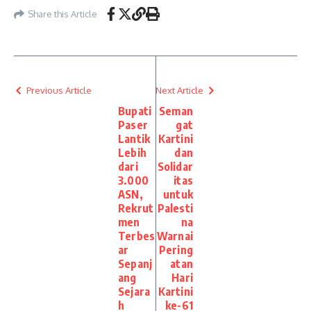
Share this Article
Previous Article
Next Article
Bupati
Seman
Paser
gat
Lantik
Kartini
Lebih
dan
dari
Solidar
3.000
itas
ASN,
untuk
Rekrut
Palesti
men
na
Terbes
Warnai
ar
Pering
Sepanj
atan
ang
Hari
Sejara
Kartini
h
ke-61