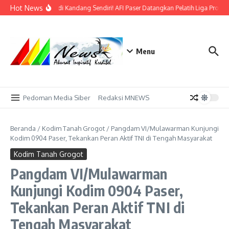
Lewati ke konten
Hot News
Bidik Emas di Kandang Sendiri! AFI Paser Datangkan Pelatih Liga Profesi
Menu
Pedoman Media Siber
Redaksi MNEWS
Beranda
/
Kodim Tanah Grogot
/
Pangdam VI/Mulawarman Kunjungi
Kodim 0904 Paser, Tekankan Peran Aktif TNI di Tengah Masyarakat
Kodim Tanah Grogot
Pangdam VI/Mulawarman
Kunjungi Kodim 0904 Paser,
Tekankan Peran Aktif TNI di
Tengah Masyarakat