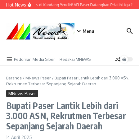
Lewati ke konten
Hot News
Bidik Emas di Kandang Sendiri! AFI Paser Datangkan Pelatih Liga Prof
Menu
Pedoman Media Siber
Redaksi MNEWS
Beranda
/
MNews Paser
/
Bupati Paser Lantik Lebih dari 3.000 ASN,
Rekrutmen Terbesar Sepanjang Sejarah Daerah
MNews Paser
Bupati Paser Lantik Lebih dari
3.000 ASN, Rekrutmen Terbesar
Sepanjang Sejarah Daerah
14 April 2025