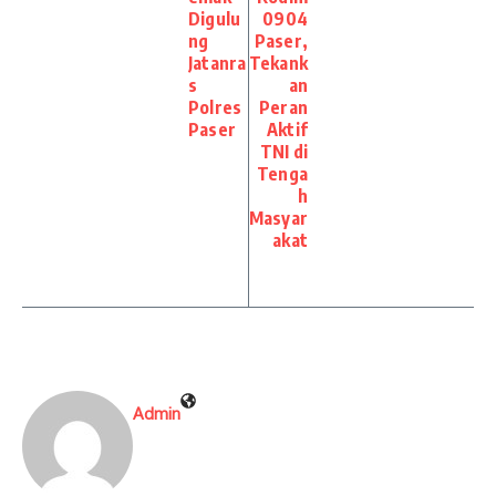
Digulu
0904
ng
Paser,
Jatanra
Tekank
s
an
Polres
Peran
Paser
Aktif
TNI di
Tenga
h
Masyar
akat
Admin