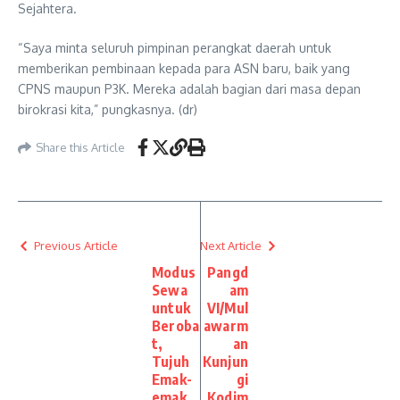
Sejahtera.
“Saya minta seluruh pimpinan perangkat daerah untuk
memberikan pembinaan kepada para ASN baru, baik yang
CPNS maupun P3K. Mereka adalah bagian dari masa depan
birokrasi kita,” pungkasnya. (dr)
Share this Article
Previous Article
Next Article
Modus
Pangd
Sewa
am
untuk
VI/Mul
Beroba
awarm
t,
an
Tujuh
Kunjun
Emak-
gi
emak
Kodim