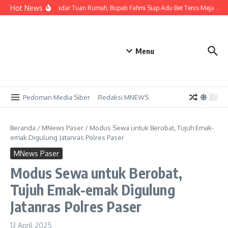
Lewati ke konten
Hot News
Tak Sekadar Tuan Rumah, Bupati Fahmi Siap Adu Bet Tenis Meja den
Menu
Pedoman Media Siber
Redaksi MNEWS
Beranda
/
MNews Paser
/
Modus Sewa untuk Berobat, Tujuh Emak-
emak Digulung Jatanras Polres Paser
MNews Paser
Modus Sewa untuk Berobat,
Tujuh Emak-emak Digulung
Jatanras Polres Paser
13 April 2025