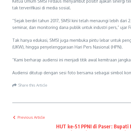
Ketua Umum SMSI Firdaus menyambut positif ajakan sinergi ters
tak terverifikasi di media sosial.
“Sejak berdiri tahun 2017, SMSI kini telah menaungi lebih dari
seminar, dan monitoring dana publik untuk industri pers,” ujar F
Tak hanya edukasi, SMSI juga membuka pintu lebar untuk pen
(UKW), hingga penyelenggaraan Hari Pers Nasional (HPN).
“Kami berharap audiensi ini menjadi titik awal kemitraan jan
Audiensi ditutup dengan sesi foto bersama sebagai simbol komi
Share this Article
Previous Article
HUT ke-51 PPNI di Paser: Bupati