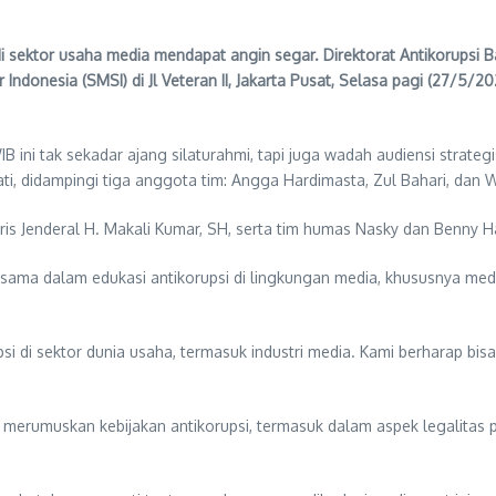
tor usaha media mendapat angin segar. Direktorat Antikorupsi Ba
 Indonesia (SMSI) di Jl Veteran II, Jakarta Pusat, Selasa pagi (27/5
 ini tak sekadar ajang silaturahmi, tapi juga wadah audiensi strate
ati, didampingi tiga anggota tim: Angga Hardimasta, Zul Bahari, dan
ris Jenderal H. Makali Kumar, SH, serta tim humas Nasky dan Benny H
sama dalam edukasi antikorupsi di lingkungan media, khususnya media
si di sektor dunia usaha, termasuk industri media. Kami berharap b
 merumuskan kebijakan antikorupsi, termasuk dalam aspek legalitas