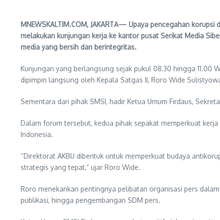
MNEWSKALTIM.COM, JAKARTA— Upaya pencegahan korupsi di sek
melakukan kunjungan kerja ke kantor pusat Serikat Media Siber
media yang bersih dan berintegritas.
Kunjungan yang berlangsung sejak pukul 08.30 hingga 11.00 WIB
dipimpin langsung oleh Kepala Satgas II, Roro Wide Sulistyow
Sementara dari pihak SMSI, hadir Ketua Umum Firdaus, Sekreta
Dalam forum tersebut, kedua pihak sepakat memperkuat kerja 
Indonesia.
“Direktorat AKBU dibentuk untuk memperkuat budaya antikorup
strategis yang tepat,” ujar Roro Wide.
Roro menekankan pentingnya pelibatan organisasi pers dalam
publikasi, hingga pengembangan SDM pers.