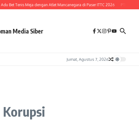
u Bet Tenis Meja dengan Atlet Mancanegara di Paser ITTC 2026
PTPN Buka Pe
man Media Siber
Jumat, Agustus 7, 2026
 Korupsi