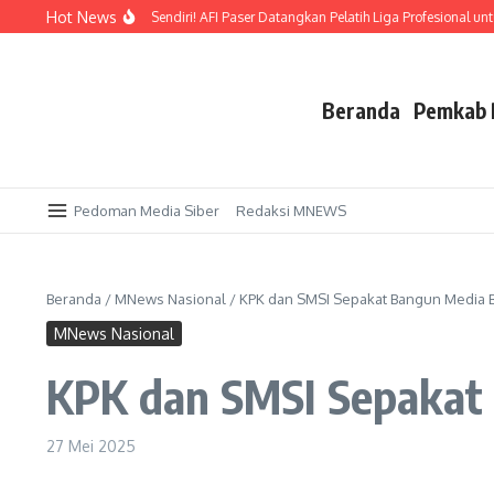
Lewati ke konten
Hot News
idik Emas di Kandang Sendiri! AFI Paser Datangkan Pelatih Liga Profesional untuk
Beranda
Pemkab 
Pedoman Media Siber
Redaksi MNEWS
Beranda
/
MNews Nasional
/
KPK dan SMSI Sepakat Bangun Media Be
MNews Nasional
KPK dan SMSI Sepakat 
27 Mei 2025