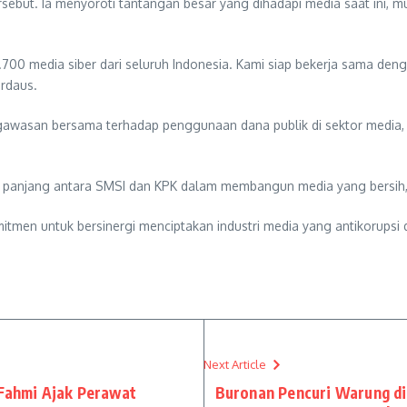
ebut. Ia menyoroti tantangan besar yang dihadapi media saat ini, mula
 2.700 media siber dari seluruh Indonesia. Kami siap bekerja sama de
irdaus.
gawasan bersama terhadap penggunaan dana publik di sektor media, 
gka panjang antara SMSI dan KPK dalam membangun media yang bersih, p
tmen untuk bersinergi menciptakan industri media yang antikorupsi da
Next Article
 Fahmi Ajak Perawat
Buronan Pencuri Warung di