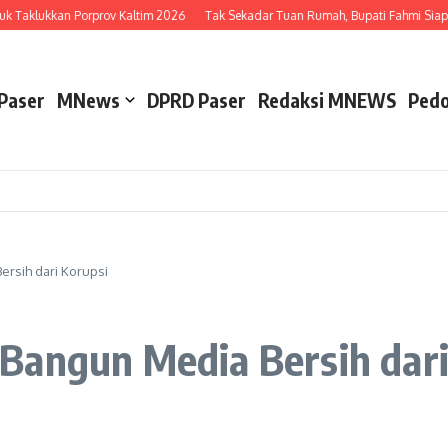
 Taklukkan Porprov Kaltim 2026
Tak Sekadar Tuan Rumah, Bupati Fahmi Siap Ad
Paser
MNews
DPRD Paser
Redaksi MNEWS
Pedo
rsih dari Korupsi
Bangun Media Bersih dari