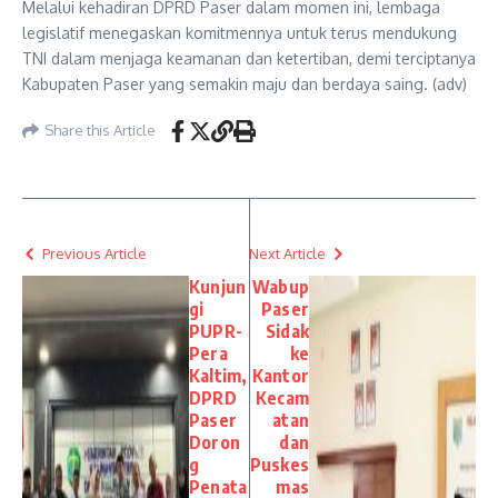
Melalui kehadiran DPRD Paser dalam momen ini, lembaga
legislatif menegaskan komitmennya untuk terus mendukung
TNI dalam menjaga keamanan dan ketertiban, demi terciptanya
Kabupaten Paser yang semakin maju dan berdaya saing. (adv)
Share this Article
Previous Article
Next Article
Kunjun
Wabup
gi
Paser
PUPR-
Sidak
Pera
ke
Kaltim,
Kantor
DPRD
Kecam
Paser
atan
Doron
dan
g
Puskes
Penata
mas