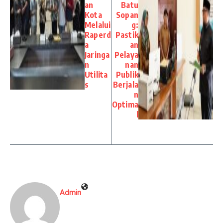
an
Batu
Kota
Sopan
Melalui
g:
Raperd
Pastik
a
an
Jaringa
Pelaya
n
nan
Utilita
Publik
s
Berjala
n
Optima
l
Admin