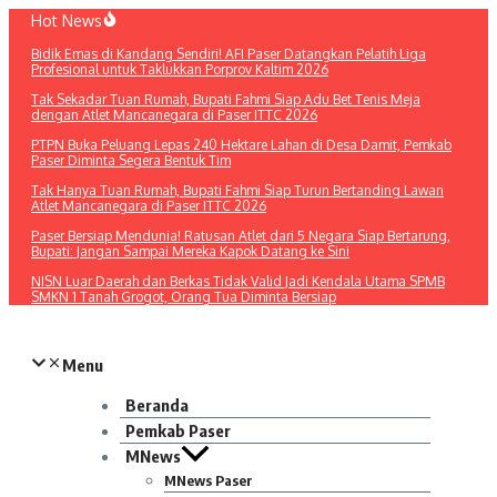
Lewati
Hot News
ke
Bidik Emas di Kandang Sendiri! AFI Paser Datangkan Pelatih Liga
konten
Profesional untuk Taklukkan Porprov Kaltim 2026
Tak Sekadar Tuan Rumah, Bupati Fahmi Siap Adu Bet Tenis Meja
dengan Atlet Mancanegara di Paser ITTC 2026
PTPN Buka Peluang Lepas 240 Hektare Lahan di Desa Damit, Pemkab
Paser Diminta Segera Bentuk Tim
Tak Hanya Tuan Rumah, Bupati Fahmi Siap Turun Bertanding Lawan
Atlet Mancanegara di Paser ITTC 2026
Paser Bersiap Mendunia! Ratusan Atlet dari 5 Negara Siap Bertarung,
Bupati: Jangan Sampai Mereka Kapok Datang ke Sini
NISN Luar Daerah dan Berkas Tidak Valid Jadi Kendala Utama SPMB
SMKN 1 Tanah Grogot, Orang Tua Diminta Bersiap
Menu
Beranda
Pemkab Paser
MNews
MNews Paser