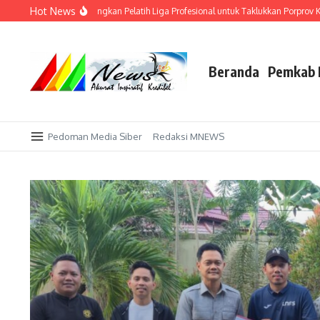
Lewati ke konten
Hot News
iri! AFI Paser Datangkan Pelatih Liga Profesional untuk Taklukkan Porprov Kalti
Beranda
Pemkab 
Pedoman Media Siber
Redaksi MNEWS