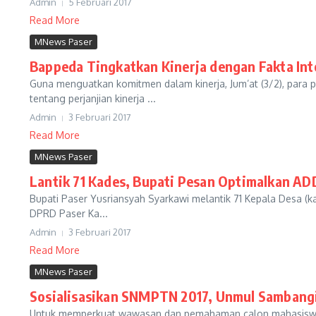
Admin
5 Februari 2017
Read More
MNews Paser
Bappeda Tingkatkan Kinerja dengan Fakta Int
Guna menguatkan komitmen dalam kinerja, Jum’at (3/2), par
tentang perjanjian kinerja ...
Admin
3 Februari 2017
Read More
MNews Paser
Lantik 71 Kades, Bupati Pesan Optimalkan AD
Bupati Paser Yusriansyah Syarkawi melantik 71 Kepala Desa (ka
DPRD Paser Ka...
Admin
3 Februari 2017
Read More
MNews Paser
Sosialisasikan SNMPTN 2017, Unmul Sambang
Untuk memperkuat wawasan dan pemahaman calon mahasiswa di