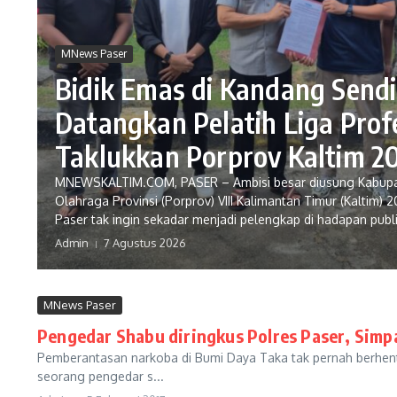
MNews Paser
Bidik Emas di Kandang Sendir
Datangkan Pelatih Liga Prof
Taklukkan Porprov Kaltim 2
MNEWSKALTIM.COM, PASER – Ambisi besar diusung Kabup
Olahraga Provinsi (Porprov) VIII Kalimantan Timur (Kaltim)
Paser tak ingin sekadar menjadi pelengkap di hadapan publik s
Admin
7 Agustus 2026
MNews Paser
Pengedar Shabu diringkus Polres Paser, Simp
Pemberantasan narkoba di Bumi Daya Taka tak pernah berhenti
seorang pengedar s...