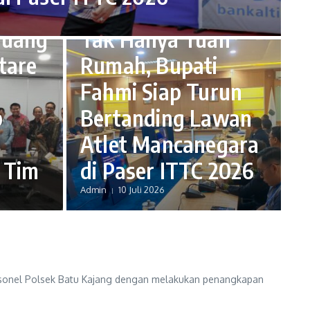
MNews Paser
luang
Tak Hanya Tuan
tare
Rumah, Bupati
Fahmi Siap Turun
b
Bertanding Lawan
Atlet Mancanegara
 Tim
di Paser ITTC 2026
Admin
10 Juli 2026
personel Polsek Batu Kajang dengan melakukan penangkapan