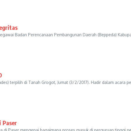
egritas
a pegawai Badan Perencanaan Pembangunan Daerah (Beppeda) Kabupa
D
des) terpilih di Tanah Grogot, Jumat (3/2/2017). Hadir dalam acara p
i Paser
 Paser mengenai bagaimana proses masuk di perguruan tinggi neger