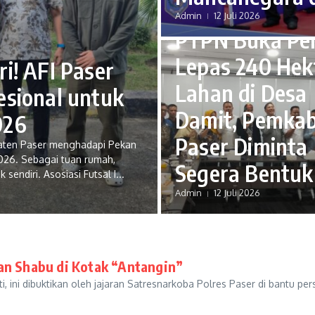
MNews Paser
Admin
12 Juli 2026
PTPN Buka Pe
Lepas 240 Hek
i! AFI Paser
Lahan di Desa
esional untuk
Damit, Pemka
026
Paser Diminta
aten Paser menghadapi Pekan
 2026. Sebagai tuan rumah,
Segera Bentuk
endiri. Asosiasi Futsal I...
Admin
12 Juli 2026
an Shabu di Kotak “Antangin”
, ini dibuktikan oleh jajaran Satresnarkoba Polres Paser di bantu 