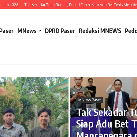
m 2026
Tak Sekadar Tuan Rumah, Bupati Fahmi Siap Adu Bet Tenis Meja dengan
Paser
MNews
DPRD Paser
Redaksi MNEWS
Pedo
MNews Paser
Tak Sekadar T
Siap Adu Bet T
Mancanegara d