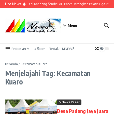
Lewati ke konten
Hot News
Bidik Emas di Kandang Sendiri! AFI Paser Datangkan Pelatih Liga Profe
Menu
Pedoman Media Siber
Redaksi MNEWS
Beranda
/
Kecamatan Kuaro
Menjelajahi Tag: Kecamatan
Kuaro
MNews Paser
Desa Padang Jaya Juara