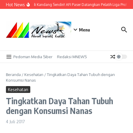
Lewati ke konten
Hot News
Bidik Emas di Kandang Sendiri! AFI Paser Datangkan Pelatih Liga Profesi
Menu
Pedoman Media Siber
Redaksi MNEWS
Beranda
/
Kesehatan
/
Tingkatkan Daya Tahan Tubuh dengan
Konsumsi Nanas
Kesehatan
Tingkatkan Daya Tahan Tubuh
dengan Konsumsi Nanas
4 Juli 2017