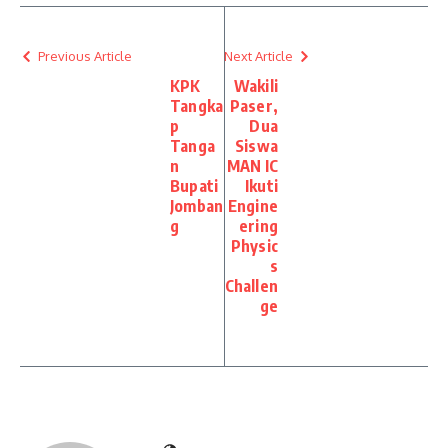
Previous Article
Next Article
KPK
Wakili
Tangka
Paser,
p
Dua
Tanga
Siswa
n
MAN IC
Bupati
Ikuti
Jomban
Engine
g
ering
Physic
s
Challen
ge