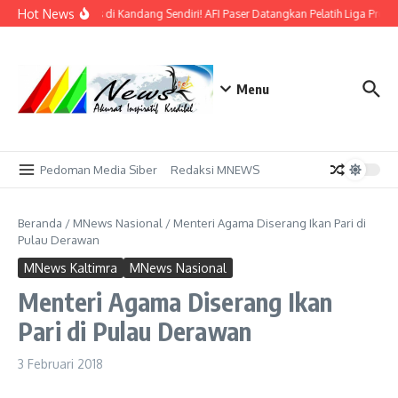
Lewati ke konten
Hot News
Bidik Emas di Kandang Sendiri! AFI Paser Datangkan Pelatih Liga Profe
Menu
Pedoman Media Siber
Redaksi MNEWS
Beranda
/
MNews Nasional
/
Menteri Agama Diserang Ikan Pari di
Pulau Derawan
MNews Kaltimra
MNews Nasional
Menteri Agama Diserang Ikan
Pari di Pulau Derawan
3 Februari 2018