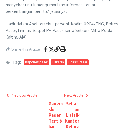
menyebar untuk mengumpulkan informasi terkait
perkembangan pemilu.” jelasnya.
Hadir dalam Apel tersebut personil Kodim 0904/TNG, Polres
Paser, Linmas, Satpol PP Paser, serta Setkom Mitra Polda
Kaltim.(AIA)
Share this Article
Tag:
Kapolres paser
Pilkada
Polres Paser
Previous Article
Next Article
Panwa
Sehari
slu
an
Paser
Listrik
Tertib
Kantor
kan
Kelura