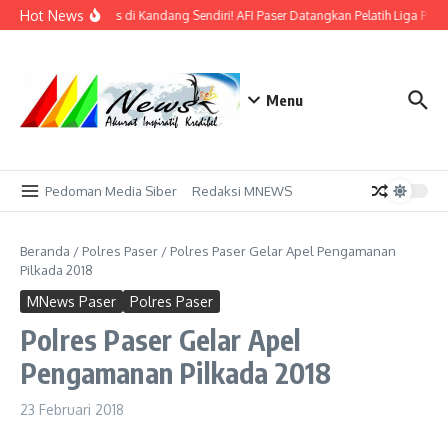
Lewati ke konten
Hot News
Bidik Emas di Kandang Sendiri! AFI Paser Datangkan Pelatih Liga Profe
Menu
Pedoman Media Siber
Redaksi MNEWS
Beranda
/
Polres Paser
/
Polres Paser Gelar Apel Pengamanan
Pilkada 2018
MNews Paser
Polres Paser
Polres Paser Gelar Apel
Pengamanan Pilkada 2018
23 Februari 2018