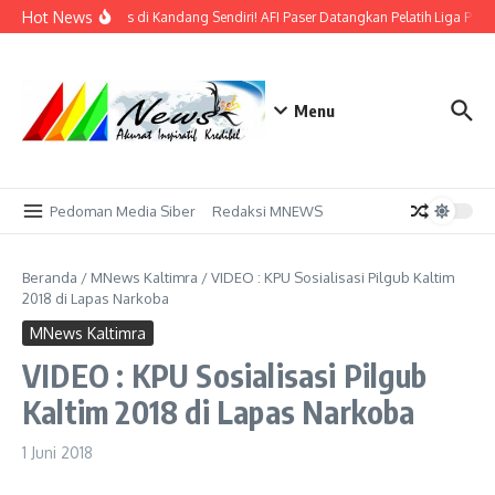
Lewati ke konten
Hot News
Bidik Emas di Kandang Sendiri! AFI Paser Datangkan Pelatih Liga Prof
Menu
Pedoman Media Siber
Redaksi MNEWS
Beranda
/
MNews Kaltimra
/
VIDEO : KPU Sosialisasi Pilgub Kaltim
2018 di Lapas Narkoba
MNews Kaltimra
VIDEO : KPU Sosialisasi Pilgub
Kaltim 2018 di Lapas Narkoba
1 Juni 2018