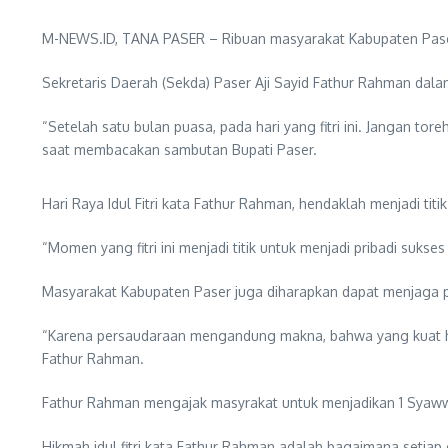
M-NEWS.ID, TANA PASER – Ribuan masyarakat Kabupaten Paser m
Sekretaris Daerah (Sekda) Paser Aji Sayid Fathur Rahman d
“Setelah satu bulan puasa, pada hari yang fitri ini. Jangan to
saat membacakan sambutan Bupati Paser.
Hari Raya Idul Fitri kata Fathur Rahman, hendaklah menjadi tit
“Momen yang fitri ini menjadi titik untuk menjadi pribadi suks
Masyarakat Kabupaten Paser juga diharapkan dapat menjaga p
“Karena persaudaraan mengandung makna, bahwa yang kuat ha
Fathur Rahman.
Fathur Rahman mengajak masyrakat untuk menjadikan 1 Syawwa
Hikmah idul fitri kata Fathur Rahman adalah bagaimana setia