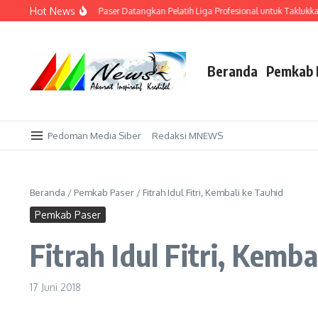
Lewati ke konten
Hot News
i Kandang Sendiri! AFI Paser Datangkan Pelatih Liga Profesional untuk Taklukkan 
Beranda
Pemkab 
Pedoman Media Siber
Redaksi MNEWS
Beranda
/
Pemkab Paser
/
Fitrah Idul Fitri, Kembali ke Tauhid
Pemkab Paser
Fitrah Idul Fitri, Kemba
17 Juni 2018