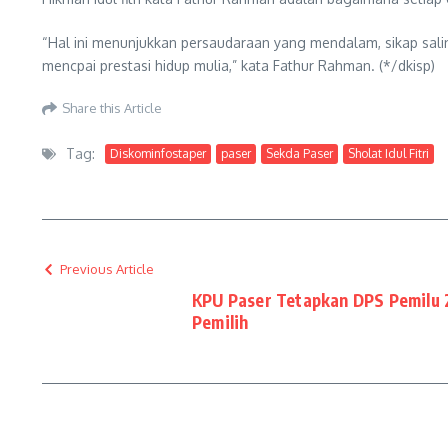
“Hal ini menunjukkan persaudaraan yang mendalam, sikap sali
mencpai prestasi hidup mulia,” kata Fathur Rahman. (*/dkisp)
Share this Article
Tag:
Diskominfostaper
paser
Sekda Paser
Sholat Idul Fitri
Previous Article
KPU Paser Tetapkan DPS Pemilu 
Pemilih