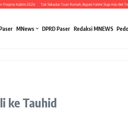
Porprov Kaltim 2026
Tak Sekadar Tuan Rumah, Bupati Fahmi Siap Adu Bet Teni
Paser
MNews
DPRD Paser
Redaksi MNEWS
Pedo
li ke Tauhid