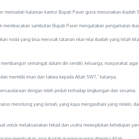
emadati halaman kantor Bupati Paser guna menunaikan ibadah Shalat 
alam membacakan sambutan Bupati Paser mengatakan pengamalan ibad
rehkan noda yang bisa merusak tatanan nilai-nilai ibadah yang telah 
ik membangun semangat dalam diri sendiri, keluarga, masyarakat agar 
es dan memiliki iman dan takwa kepada Allah SWT,” katanya.
ersaudaraan dengan lebih peduli terhadap lingkungan dan sesama.
rus menolong yang lemah, yang kaya mengasihani yang miskin, dan
l untuk melaksanakan tekad dan usaha mewujdukan kehidupan yang le
p orang mendoakan agar ibadah masing-masing diterima Allah .