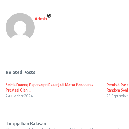
Admin
Related Posts
Sekda Dorong Baporkorpri Paser Jadi Motor Penggerak
Pemkab Paser
Prestasi Olah ...
Random Soal B
24 Oktober 2024
23 September
Tinggalkan Balasan