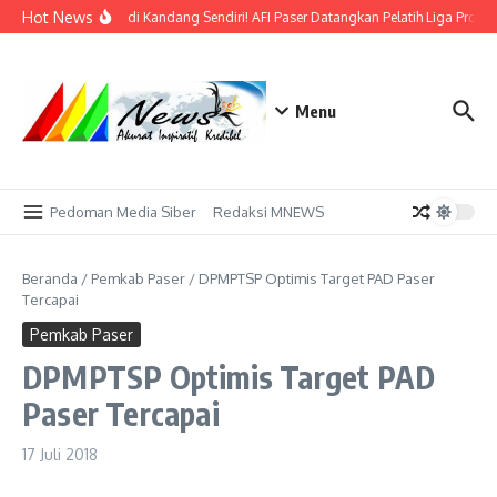
Lewati ke konten
Hot News
Bidik Emas di Kandang Sendiri! AFI Paser Datangkan Pelatih Liga Profes
Menu
Pedoman Media Siber
Redaksi MNEWS
Beranda
/
Pemkab Paser
/
DPMPTSP Optimis Target PAD Paser
Tercapai
Pemkab Paser
DPMPTSP Optimis Target PAD
Paser Tercapai
17 Juli 2018