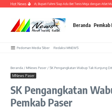
Lewati ke konten
Hot News
ak Sekadar Tuan Rumah, Bupati Fahmi Siap Adu Bet Tenis Meja dengan Atlet Man
Beranda
Pemkab 
Pedoman Media Siber
Redaksi MNEWS
Beranda
/
MNews Paser
/
SK Pengangkatan Wabup Tak Kunjung Dite
MNews Paser
SK Pengangkatan Wabup
Pemkab Paser