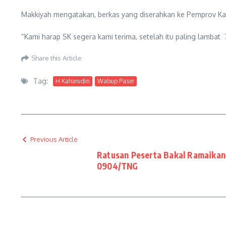
Makkiyah mengatakan, berkas yang diserahkan ke Pemprov Kalti
“Kami harap SK segera kami terima, setelah itu paling lambat 
Share this Article
Tag:
H Kaharudin
Wabup Paser
Previous Article
Ratusan Peserta Bakal Ramaikan
0904/TNG