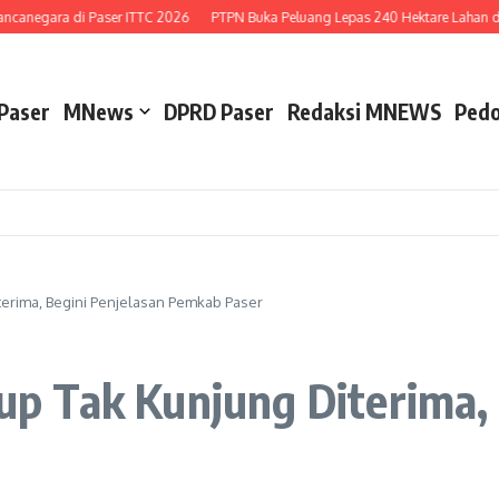
canegara di Paser ITTC 2026
PTPN Buka Peluang Lepas 240 Hektare Lahan di D
Paser
MNews
DPRD Paser
Redaksi MNEWS
Pedo
rima, Begini Penjelasan Pemkab Paser
 Tak Kunjung Diterima, 