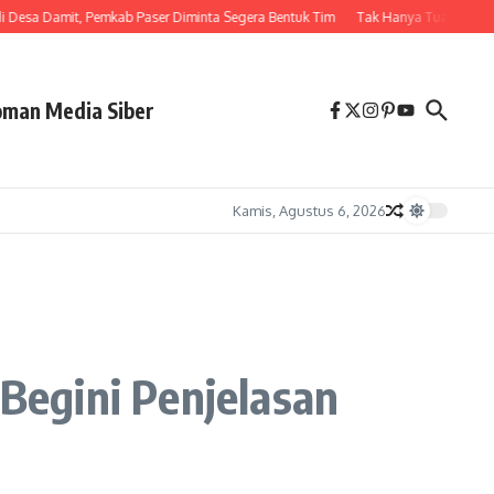
esa Damit, Pemkab Paser Diminta Segera Bentuk Tim
Tak Hanya Tuan Rumah, B
man Media Siber
Kamis, Agustus 6, 2026
Begini Penjelasan