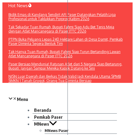
Lewati
Hot News
ke
Bidik Emas di Kandang Sendiri! AFI Paser Datangkan Pelatih Liga
konten
Profesional untuk Taklukkan Porprov Kaltim 2026
Tak Sekadar Tuan Rumah, Bupati Fahmi Siap Adu Bet Tenis Meja
dengan Atlet Mancanegara di Paser ITTC 2026
PTPN Buka Peluang Lepas 240 Hektare Lahan di Desa Damit, Pemkab
Paser Diminta Segera Bentuk Tim
Tak Hanya Tuan Rumah, Bupati Fahmi Siap Turun Bertanding Lawan
Atlet Mancanegara di Paser ITTC 2026
Paser Bersiap Mendunia! Ratusan Atlet dari 5 Negara Siap Bertarung,
Bupati: Jangan Sampai Mereka Kapok Datang ke Sini
NISN Luar Daerah dan Berkas Tidak Valid Jadi Kendala Utama SPMB
SMKN 1 Tanah Grogot, Orang Tua Diminta Bersiap
Menu
Beranda
Pemkab Paser
MNews
MNews Paser