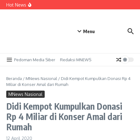
Tak Hanya Tuan Rumah, Bupati Fahmi Siap Turun
Lewati ke konten
Hot News
Bertanding Lawan Atlet Mancanegara di Paser ITTC
2026
Paser Bersiap Mendunia! Ratusan Atlet dari 5 Negara
Siap Bertarung, Bupati: Jangan Sampai Mereka Kapok
Datang ke Sini
NISN Luar Daerah dan Berkas Tidak Valid Jadi Kendala
Menu
Utama SPMB SMKN 1 Tanah Grogot, Orang Tua Diminta
Bersiap
Pedoman Media Siber
Redaksi MNEWS
Beranda
/
MNews Nasional
/
Didi Kempot Kumpulkan Donasi Rp 4
Miliar di Konser Amal dari Rumah
MNews Nasional
Didi Kempot Kumpulkan Donasi
Rp 4 Miliar di Konser Amal dari
Rumah
12 April 2020