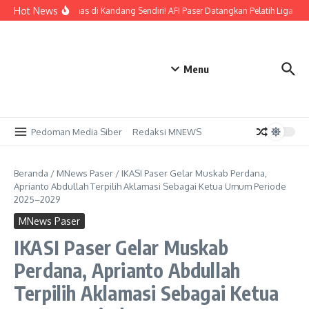
Lewati ke konten
Hot News
Bidik Emas di Kandang Sendiri! AFI Paser Datangkan Pelatih Liga Pro
Menu
Pedoman Media Siber
Redaksi MNEWS
Beranda
/
MNews Paser
/
IKASI Paser Gelar Muskab Perdana,
Aprianto Abdullah Terpilih Aklamasi Sebagai Ketua Umum Periode
2025–2029
MNews Paser
IKASI Paser Gelar Muskab
Perdana, Aprianto Abdullah
Terpilih Aklamasi Sebagai Ketua