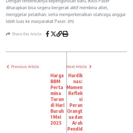
Dengan terbentuknya kepengurusan baru, IKASI Paser
diharapkan bisa segera bergerak aktif membina atlet,
menggelar pelatihan, serta memperkenalkan olahraga anggar
lebih luas ke masyarakat Paser. (rh)
Share this Article
Previous Article
Next Article
Harga
Hardik
BBM
nas:
Perta
Momen
mina
Reflek
Turun
si
di Hari
Peran
Buruh
Orangt
1 Mei
ua dan
2025
Arah
Pendid