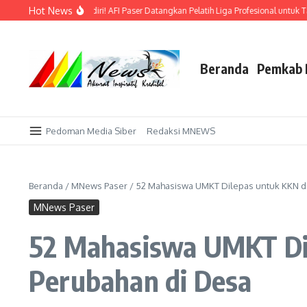
Lewati ke konten
Hot News
Emas di Kandang Sendiri! AFI Paser Datangkan Pelatih Liga Profesional untuk Takl
Beranda
Pemkab 
Pedoman Media Siber
Redaksi MNEWS
Beranda
/
MNews Paser
/
52 Mahasiswa UMKT Dilepas untuk KKN di 
MNews Paser
52 Mahasiswa UMKT Dil
Perubahan di Desa