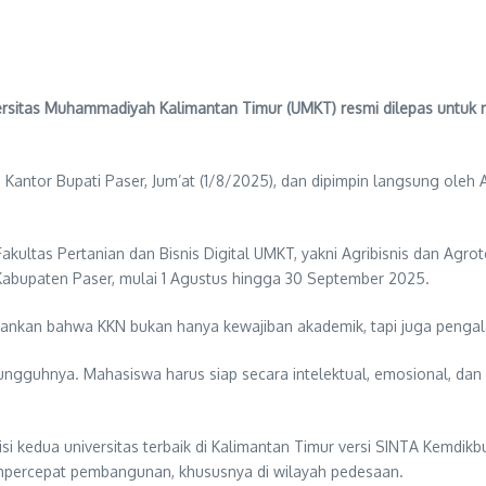
as Muhammadiyah Kalimantan Timur (UMKT) resmi dilepas untuk men
antor Bupati Paser, Jum’at (1/8/2025), dan dipimpin langsung oleh
Fakultas Pertanian dan Bisnis Digital UMKT, yakni Agribisnis dan Ag
 Kabupaten Paser, mulai 1 Agustus hingga 30 September 2025.
ankan bahwa KKN bukan hanya kewajiban akademik, tapi juga penga
ungguhnya. Mahasiswa harus siap secara intelektual, emosional, dan sp
 kedua universitas terbaik di Kalimantan Timur versi SINTA Kemdikbu
mpercepat pembangunan, khususnya di wilayah pedesaan.