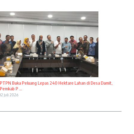
PTPN Buka Peluang Lepas 240 Hektare Lahan di Desa Damit,
Pemkab P ...
12 Juli 2026