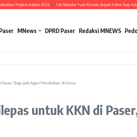
ukkan Porprov Kaltim 2026
Tak Sekadar Tuan Rumah, Bupati Fahmi Siap Adu Be
Paser
MNews
DPRD Paser
Redaksi MNEWS
Pedo
Paser, Siap Jadi Agen Perubahan di Desa
epas untuk KKN di Paser,