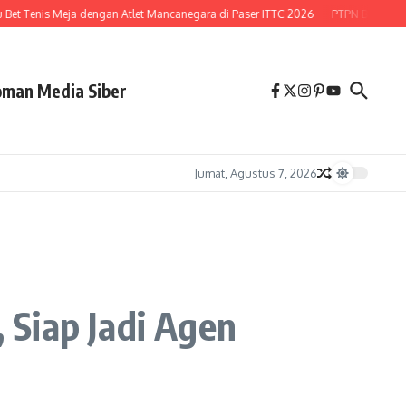
t Tenis Meja dengan Atlet Mancanegara di Paser ITTC 2026
PTPN Buka Peluang
man Media Siber
Jumat, Agustus 7, 2026
 Siap Jadi Agen