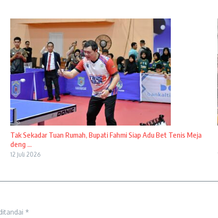
Tak Sekadar Tuan Rumah, Bupati Fahmi Siap Adu Bet Tenis Meja
deng ...
12 Juli 2026
ditandai
*