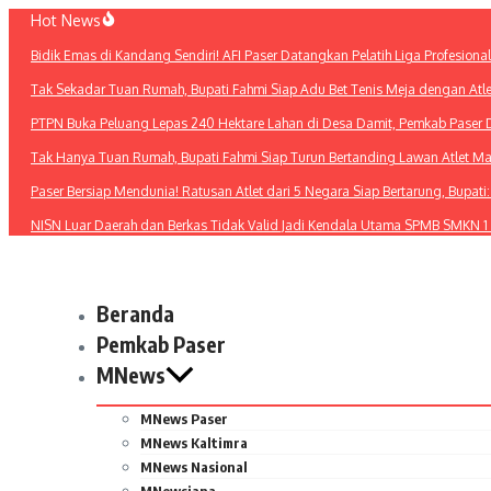
Lewati
Hot News
ke
Bidik Emas di Kandang Sendiri! AFI Paser Datangkan Pelatih Liga Profesiona
konten
Tak Sekadar Tuan Rumah, Bupati Fahmi Siap Adu Bet Tenis Meja dengan Atl
PTPN Buka Peluang Lepas 240 Hektare Lahan di Desa Damit, Pemkab Paser 
Tak Hanya Tuan Rumah, Bupati Fahmi Siap Turun Bertanding Lawan Atlet M
Paser Bersiap Mendunia! Ratusan Atlet dari 5 Negara Siap Bertarung, Bupat
NISN Luar Daerah dan Berkas Tidak Valid Jadi Kendala Utama SPMB SMKN 1
Beranda
Pemkab Paser
MNews
MNews Paser
MNews Kaltimra
MNews Nasional