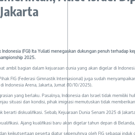
Jakarta
donesia (FGI) Ita Yuliati menegaskan dukungan penuh terhadap kep
Championship 2025.
pat ambil bagian dalam kejuaraan dunia yang akan digelar di Indones
n. Pihak FIG (Federasi Gimnastik Internasional) juga sudah menyam
di Indonesia Arena, Jakarta, Jumat (10/10/2025).
grasian yang berlaku. Pasalnya, Indonesia dan Israel tidak memiliki
njau situasi dan kondisi, pihak imigrasi memutuskan tidak memberikan i
 berarti diskualifikasi. Sebab, Kejuaraan Dunia Senam 2025 di Jakart
kualifikasi. Ajang kualifikasi baru akan digelar tahun depan di Belanda,
dan keikutsertaan peserta diatur sepenuhnya oleh FIG sebagai induk 