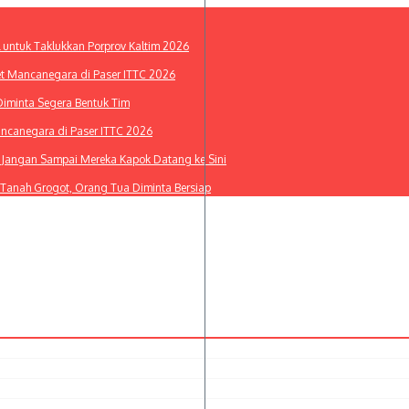
l untuk Taklukkan Porprov Kaltim 2026
et Mancanegara di Paser ITTC 2026
Diminta Segera Bentuk Tim
ancanegara di Paser ITTC 2026
i: Jangan Sampai Mereka Kapok Datang ke Sini
 Tanah Grogot, Orang Tua Diminta Bersiap