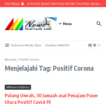
Lewati ke konten
Hot News
Tak Sekadar Tuan Rumah, Bupati Fahmi Siap Adu Bet Tenis Meja dengan Atl
Menu
Pedoman Media Siber
Redaksi MNEWS
Beranda
/
Positif Corona
Menjelajahi Tag: Positif Corona
MNews Kaltimra
Pulang Umrah, 30 Jamaah asal Penajam Paser
Utara Positif Covid-19