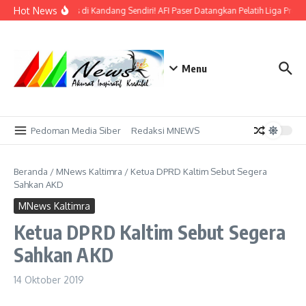
Lewati ke konten
Hot News
Bidik Emas di Kandang Sendiri! AFI Paser Datangkan Pelatih Liga Profe
Menu
Pedoman Media Siber
Redaksi MNEWS
Beranda
/
MNews Kaltimra
/
Ketua DPRD Kaltim Sebut Segera
Sahkan AKD
MNews Kaltimra
Ketua DPRD Kaltim Sebut Segera
Sahkan AKD
14 Oktober 2019