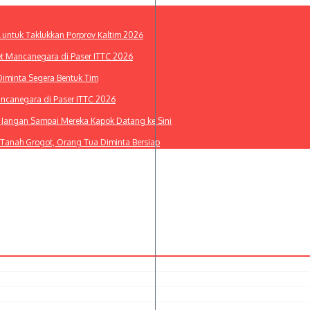
l untuk Taklukkan Porprov Kaltim 2026
et Mancanegara di Paser ITTC 2026
Diminta Segera Bentuk Tim
ancanegara di Paser ITTC 2026
i: Jangan Sampai Mereka Kapok Datang ke Sini
 Tanah Grogot, Orang Tua Diminta Bersiap