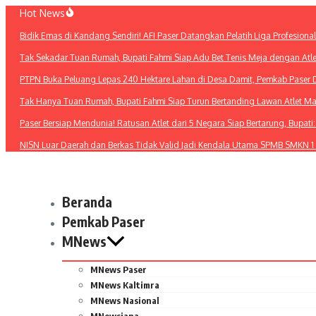
Lewati
Hot News
ke
Bidik Emas di Kandang Sendiri! AFI Paser Datangkan Pelatih Liga Profesiona
konten
Tak Sekadar Tuan Rumah, Bupati Fahmi Siap Adu Bet Tenis Meja dengan Atl
PTPN Buka Peluang Lepas 240 Hektare Lahan di Desa Damit, Pemkab Paser 
Tak Hanya Tuan Rumah, Bupati Fahmi Siap Turun Bertanding Lawan Atlet M
Paser Bersiap Mendunia! Ratusan Atlet dari 5 Negara Siap Bertarung, Bupat
NISN Luar Daerah dan Berkas Tidak Valid Jadi Kendala Utama SPMB SMKN 1
Beranda
Pemkab Paser
MNews
MNews Paser
MNews Kaltimra
MNews Nasional