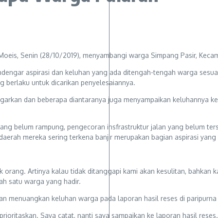
eis, Senin (28/10/2019), menyambangi warga Simpang Pasir, Kecam
dengar aspirasi dan keluhan yang ada ditengah-tengah warga sesuai d
g berlaku untuk dicarikan penyelesaiannya.
ngarkan dan beberapa diantaranya juga menyampaikan keluhannya ke
g belum rampung, pengecoran insfrastruktur jalan yang belum terse
aerah mereka sering terkena banjir merupakan bagian aspirasi yang
ak orang. Artinya kalau tidak ditanggapi kami akan kesulitan, bahkan 
lah satu warga yang hadir.
 menuangkan keluhan warga pada laporan hasil reses di paripurna
ioritaskan. Saya catat, nanti saya sampaikan ke laporan hasil reses