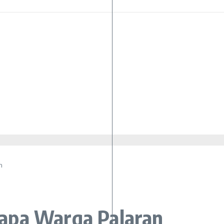
n
apa Warga Palaran