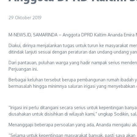
29 Oktober 2019
M-NEWS.ID, SAMARINDA – Anggota DPRD Kaltim Ananda Emira Mo
Diakui, dirinya menjalankan tugas untuk turun ke masyarakat men
ditindak lanjuti sesuai dengan peraturan dan undang-undang yan
Dari pantauan, puluhan warga yang hadir nampak serius mende
Perjuangan ini.
Berbagai keluhan tersebut berupa pembangunan rumah ibadah yan
bermasalah hingga minimnya saluran irigasi yang menyebabkan d
“Irigasi ini perlu ditangani secara serius untuk kepentingan bany
diusahakan untuk disisihkan di wilayah kami,” ungkap Sodikin, sa
Menanggapi beberapa persoalan yang ada, Ananda mengaku akan
“Selama untuk kepentingan masyarakat banyak, pasti saya akan pr