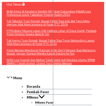
Lewati
Hot News
ke
Bidik Emas di Kandang Sendiri! AFI Paser Datangkan Pelatih Liga
konten
Profesional untuk Taklukkan Porprov Kaltim 2026
Tak Sekadar Tuan Rumah, Bupati Fahmi Siap Adu Bet Tenis Meja
dengan Atlet Mancanegara di Paser ITTC 2026
PTPN Buka Peluang Lepas 240 Hektare Lahan di Desa Damit, Pemkab
Paser Diminta Segera Bentuk Tim
Tak Hanya Tuan Rumah, Bupati Fahmi Siap Turun Bertanding Lawan
Atlet Mancanegara di Paser ITTC 2026
Paser Bersiap Mendunia! Ratusan Atlet dari 5 Negara Siap Bertarung,
Bupati: Jangan Sampai Mereka Kapok Datang ke Sini
NISN Luar Daerah dan Berkas Tidak Valid Jadi Kendala Utama SPMB
SMKN 1 Tanah Grogot, Orang Tua Diminta Bersiap
Menu
Beranda
Pemkab Paser
MNews
MNews Paser