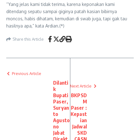
“Yang jelas kami tidak terima, karena keponakan kami
ditendang sepatu sampai giginya patah kasian bibirnya
moncos, habis dihatam, kemudian di swab juga, tapi gak tau
hasilnya apa,” kata Ardian.(*)
Share this Article
Previous Article
Dilanti
Next Article
k
Bupati
BKPSD
Paser,
M
Suryan
Paser :
to
Kepast
Agusto
ian
no
Jadwal
Jabat
SKD
Direkt
CASN