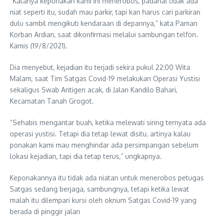
“Katanya keponakan kami ini menerobos, padahal tidak ada
niat seperti itu, sudah mau parkir, tapi kan harus cari parkiran
dulu sambil mengikuti kendaraan di depannya,” kata Paman
Korban Ardian, saat dikonfirmasi melalui sambungan telfon.
Kamis (19/8/2021).
Dia menyebut, kejadian itu terjadi sekira pukul 22:00 Wita
Malam, saat Tim Satgas Covid-19 melakukan Operasi Yustisi
sekaligus Swab Antigen acak, di Jalan Kandilo Bahari,
Kecamatan Tanah Grogot.
“Sehabis mengantar buah, ketika melewati siring ternyata ada
operasi yustisi. Tetapi dia tetap lewat disitu, artinya kalau
ponakan kami mau menghindar ada persimpangan sebelum
lokasi kejadian, tapi dia tetap terus,” ungkapnya.
Keponakannya itu tidak ada niatan untuk menerobos petugas
Satgas sedang berjaga, sambungnya, tetapi ketika lewat
malah itu dilempari kursi oleh oknum Satgas Covid-19 yang
berada di pinggir jalan