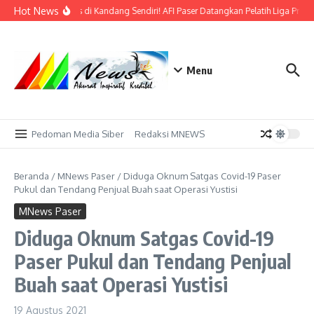
Lewati ke konten
Hot News
Bidik Emas di Kandang Sendiri! AFI Paser Datangkan Pelatih Liga Profe
Menu
Pedoman Media Siber
Redaksi MNEWS
Beranda
/
MNews Paser
/
Diduga Oknum Satgas Covid-19 Paser
Pukul dan Tendang Penjual Buah saat Operasi Yustisi
MNews Paser
Diduga Oknum Satgas Covid-19
Paser Pukul dan Tendang Penjual
Buah saat Operasi Yustisi
19 Agustus 2021