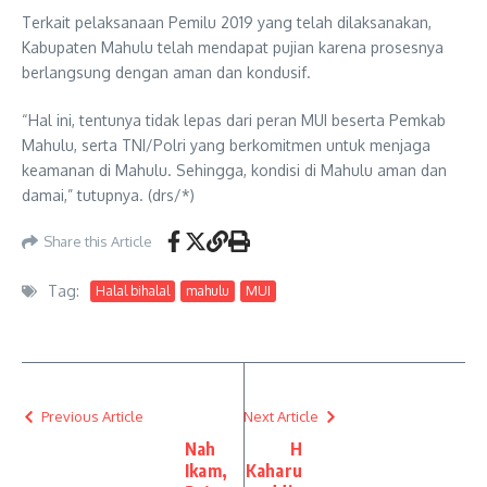
Terkait pelaksanaan Pemilu 2019 yang telah dilaksanakan,
Kabupaten Mahulu telah mendapat pujian karena prosesnya
berlangsung dengan aman dan kondusif.
“Hal ini, tentunya tidak lepas dari peran MUI beserta Pemkab
Mahulu, serta TNI/Polri yang berkomitmen untuk menjaga
keamanan di Mahulu. Sehingga, kondisi di Mahulu aman dan
damai,” tutupnya. (drs/*)
Share this Article
Tag:
Halal bihalal
mahulu
MUI
Previous Article
Next Article
Nah
H
Ikam,
Kaharu