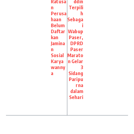
Ratusa
ddin
n
Terpili
Perusa
h
haan
Sebaga
Belum
i
Daftar
Wabup
kan
Paser,
Jamina
DPRD
n
Paser
Sosial
Marato
Karya
n Gelar
wanny
3
a
Sidang
Paripu
rna
dalam
Sehari