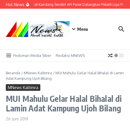
Lewati ke konten
Hot News
Bidik Emas di Kandang Sendiri! AFI Paser Datangkan Pelatih Liga Profe
Menu
Pedoman Media Siber
Redaksi MNEWS
Beranda
/
MNews Kaltimra
/
MUI Mahulu Gelar Halal Bihalal di Lamin
Adat Kampung Ujoh Bilang
MNews Kaltimra
MUI Mahulu Gelar Halal Bihalal di
Lamin Adat Kampung Ujoh Bilang
26 Juni 2019