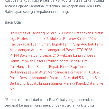
Kasus ini terkuat, kata Niken, berkat koordinasi serta kerjasama
antara Pejabat Karantina Pertanian Balikpapan dan Bea Cukai
Balikpapan sebagai kepabeanan barang.
Baca Juga :
Bidik Emas di Kandang Sendiri! AFI Paser Datangkan Pelatih
Liga Profesional untuk Taklukkan Porprov Kaltim 2026
Tak Sekadar Tuan Rumah, Bupati Fahmi Siap Adu Bet Tenis
Meja dengan Atlet Mancanegara di Paser ITTC 2026
PTPN Buka Peluang Lepas 240 Hektare Lahan di Desa
Damit, Pemkab Paser Diminta Segera Bentuk Tim
Tak Hanya Tuan Rumah, Bupati Fahmi Siap Turun
Bertanding Lawan Atlet Mancanegara di Paser ITTC 2026
Paser Bersiap Mendunia! Ratusan Atlet dari 5 Negara Siap
Bertarung, Bupati: Jangan Sampai Mereka Kapok Datang ke
Sini
“Berkat Informasi dari pihak Bea Cukai yang menemukan
terdapat kemasan yang mencurigakan, akhirnya kita bisa