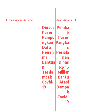
Previous Article
Next Article
Dinsos
Pemka
Paser
b
Rampu
Paser
ngkan
Pangka
Data
s
Peneri
Perjala
ma
nan
Bantua
Dinas
n
Rp 16
Terda
Milliar
mpak
Bantu
Covid-
Atasi
19
Dampa
k
Covid-
19