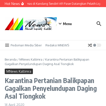
Lewati ke konten
Hot News
Bidik Emas di Kandang Sendiri! AFI Paser Datangkan Pelatih Liga Pr
Menu
Pedoman Media Siber
Redaksi MNEWS
Beranda
/
MNews Kaltimra
/
Karantina Pertanian Balikpapan
Gagalkan Penyelundupan Daging Asal Tiongkok
MNews Kaltimra
Karantina Pertanian Balikpapan
Gagalkan Penyelundupan Daging
Asal Tiongkok
14 April 2020