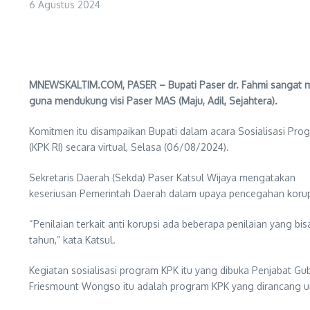
6 Agustus 2024
MNEWSKALTIM.COM, PASER – Bupati Paser dr. Fahmi sangat me
guna mendukung visi Paser MAS (Maju, Adil, Sejahtera).
Komitmen itu disampaikan Bupati dalam acara Sosialisasi Pr
(KPK RI) secara virtual, Selasa (06/08/2024).
Sekretaris Daerah (Sekda) Paser Katsul Wijaya mengatakan
keseriusan Pemerintah Daerah dalam upaya pencegahan korupsi
“Penilaian terkait anti korupsi ada beberapa penilaian yang bi
tahun,” kata Katsul.
Kegiatan sosialisasi program KPK itu yang dibuka Penjabat Gub
Friesmount Wongso itu adalah program KPK yang dirancang un