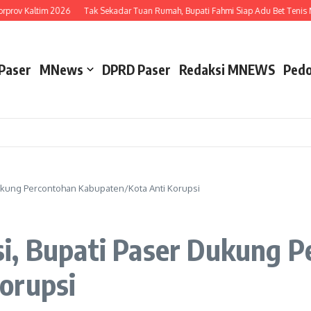
prov Kaltim 2026
Tak Sekadar Tuan Rumah, Bupati Fahmi Siap Adu Bet Tenis Me
Paser
MNews
DPRD Paser
Redaksi MNEWS
Pedo
ukung Percontohan Kabupaten/Kota Anti Korupsi
i, Bupati Paser Dukung 
orupsi