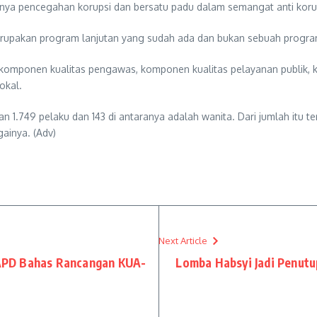
ya pencegahan korupsi dan bersatu padu dalam semangat anti korup
upakan program lanjutan yang sudah ada dan bukan sebuah progra
, komponen kualitas pengawas, komponen kualitas pelayanan publik,
okal.
kan 1.749 pelaku dan 143 di antaranya adalah wanita. Dari jumlah itu t
gainya. (Adv)
Next Article
APD Bahas Rancangan KUA-
Lomba Habsyi Jadi Penut