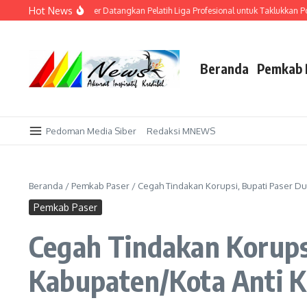
Lewati ke konten
Hot News
ndang Sendiri! AFI Paser Datangkan Pelatih Liga Profesional untuk Taklukkan Por
Beranda
Pemkab 
Pedoman Media Siber
Redaksi MNEWS
Beranda
/
Pemkab Paser
/
Cegah Tindakan Korupsi, Bupati Paser D
Pemkab Paser
Cegah Tindakan Korups
Kabupaten/Kota Anti K