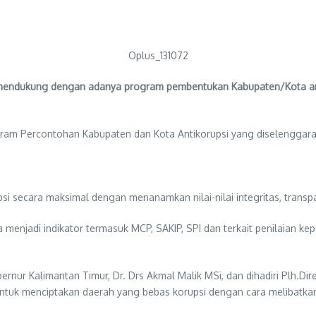
Oplus_131072
ndukung dengan adanya program pembentukan Kabupaten/Kota anti k
ogram Percontohan Kabupaten dan Kota Antikorupsi yang diselenggar
 secara maksimal dengan menanamkan nilai-nilai integritas, transpar
sa menjadi indikator termasuk MCP, SAKIP, SPI dan terkait penilaian 
ernur Kalimantan Timur, Dr. Drs Akmal Malik MSi, dan dihadiri Plh.Di
tuk menciptakan daerah yang bebas korupsi dengan cara melibatkan 