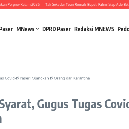
an Porprov Kaltim 2026
Tak Sekadar Tuan Rumah, Bupati Fahmi Siap Adu Bet Te
Paser
MNews
DPRD Paser
Redaksi MNEWS
Pedo
s Covid-19 Paser Pulangkan 19 Orang dari Karantina
yarat, Gugus Tugas Covi
a