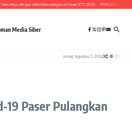
nis Meja dengan Atlet Mancanegara di Paser ITTC 2026
PTPN Buka Peluang Le
man Media Siber
Jumat, Agustus 7, 2026
d-19 Paser Pulangkan