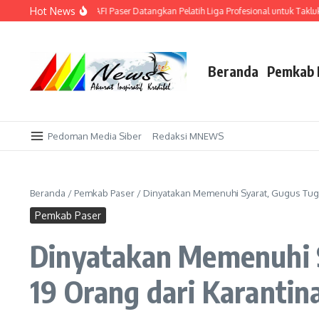
Lewati ke konten
Hot News
 di Kandang Sendiri! AFI Paser Datangkan Pelatih Liga Profesional untuk Taklukk
Beranda
Pemkab 
Pedoman Media Siber
Redaksi MNEWS
Beranda
/
Pemkab Paser
/
Dinyatakan Memenuhi Syarat, Gugus Tuga
Pemkab Paser
Dinyatakan Memenuhi S
19 Orang dari Karantin